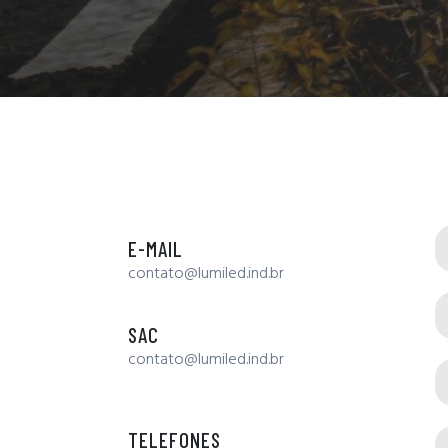
E-MAIL
contato@lumiled.ind.br
SAC
contato@lumiled.ind.br
TELEFONES