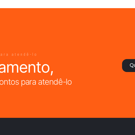
para atendê-lo
çamento,
Q
ontos para atendê-lo​